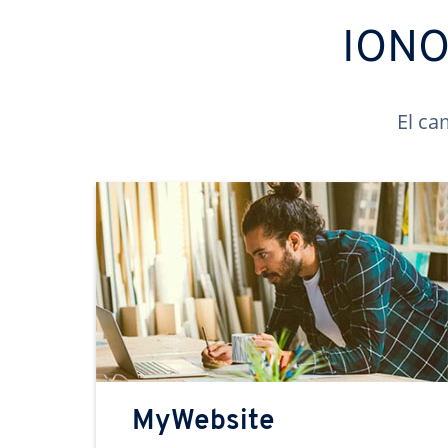
IONOS
El ca
MyWebsite