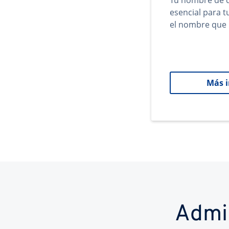
Tu nombre de d
esencial para 
el nombre que 
Más 
Admi